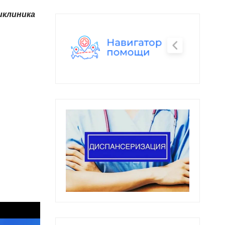
иклиника
Полис ОМС