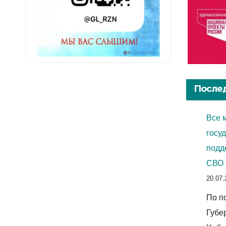
Послед
Все 
госу
подд
СВО 
20.07.
По п
Губе