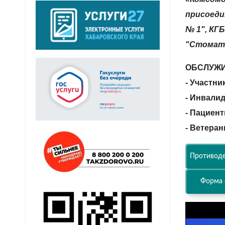
присоеди
№ 1", КГ
"Стомато
ОБСЛУЖИ
- Участн
- Инвалид
- Пациент
- Ветера
Противоде
Форма 