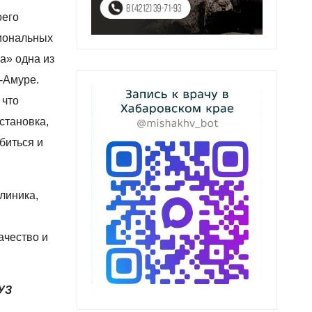
оего
сиональных
а» одна из
-Амуре.
 что
становка,
биться и
линика,
ачество и
УЗ