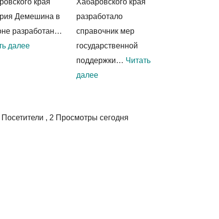
ровского края
Хабаровского края
рия Демешина в
разработало
оне разработан…
справочник мер
:
ть далее
государственной
Все
поддержки…
Читать
меры
:
далее
государственной
Все
поддержки
меры
 Посетители
, 2 Просмотры сегодня
участников
государственной
СВО
поддержки
и
для
членов
семей
их
с
семей
детьми