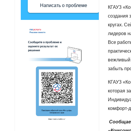
Написать о проблеме
КГАУЗ «Ко
создания 
кругах. С
лидеров н
Все работ
практичес
вежливый 
забыть пр
КГАУЗ «Ко
которая за
Индивидуа
комфорт-д
Сообщаем
«Комсомо